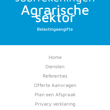
Agrarische
sektor
Belastingaangifte
Home
Diensten
Referenties
Offerte Aanvragen
Plan een Afspraak
Privacy verklaring