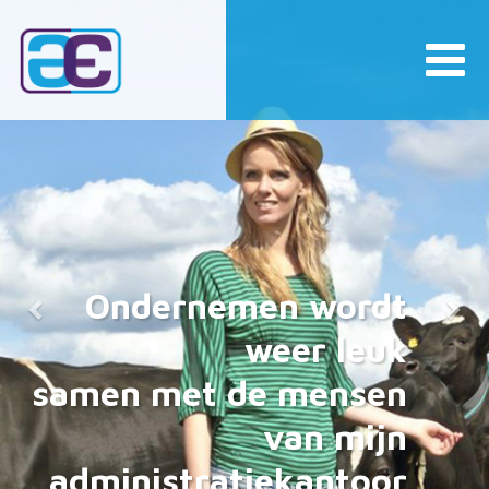
Previous
Nex
Ondernemen wordt
weer leuk
samen met de mensen
van mijn
administratiekantoor