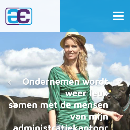
Previous
Nex
Uw belastingaangifte
en eventuele toeslagen
goed geregeld !